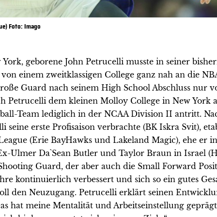
gue) Foto: Imago
 York, geborene John Petrucelli musste in seiner bishe
von einem zweitklassigen College ganz nah an die NB
roße Guard nach seinem High School Abschluss nur v
sich Petrucelli dem kleinen Molloy College in New York
all-Team lediglich in der NCAA Division II antritt. N
i seine erste Profisaison verbrachte (BK Iskra Svit), etab
G-League (Erie BayHawks und Lakeland Magic), ehe er i
Ex-Ulmer Da`Sean Butler und Taylor Braun in Israel (
in Shooting Guard, der aber auch die Small Forward Posi
ahre kontinuierlich verbessert und sich so ein gutes Ge
toll den Neuzugang. Petrucelli erklärt seinen Entwick
as hat meine Mentalität und Arbeitseinstellung geprägt