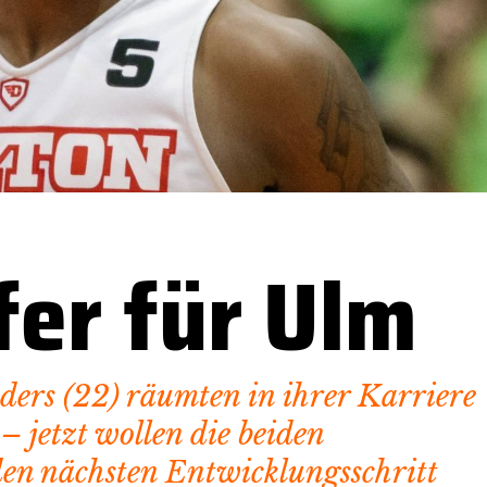
er für Ulm
ders (22) räumten in ihrer Karriere
– jetzt wollen die beiden
en nächsten Entwicklungsschritt