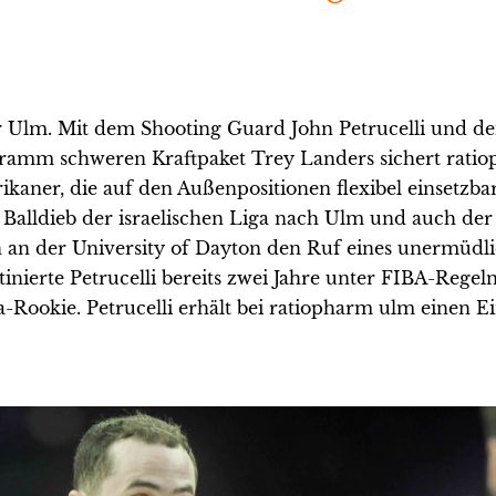
r Ulm. Mit dem Shooting Guard John Petrucelli und d
ramm schweren Kraftpaket Trey Landers sichert rati
ikaner, die auf den Außenpositionen flexibel einsetzbar
r Balldieb der israelischen Liga nach Ulm und auch der 
en an der University of Dayton den Ruf eines unermüdl
ierte Petrucelli bereits zwei Jahre unter FIBA-Regeln s
Rookie. Petrucelli erhält bei ratiopharm ulm einen Ei