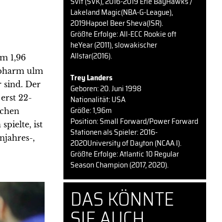
Svit (SVK), 2016-2019 Erie BayHawks /
Lakeland Magic(NBA-G-League),
2019Hapoel Beer Sheva(ISR).
Größte Erfolge: All-ECC Rookie oft
heYear (2011), slowakischer
Allstar(2016).
em 1,96
opharm ulm
Trey Landers
 sind. Der
Geboren: 20. Juni 1998
erst 22-
Nationalität: USA
Größe: 1,96m
ichen
Position: Small Forward/Power Forward
pielte, ist
Stationen als Spieler: 2016-
njahres-,
2020University of Dayton (NCAA I).
Größte Erfolge: Atlantic 10 Regular
Season Champion (2017, 2020).
DAS KÖNNTE
SIE AUCH