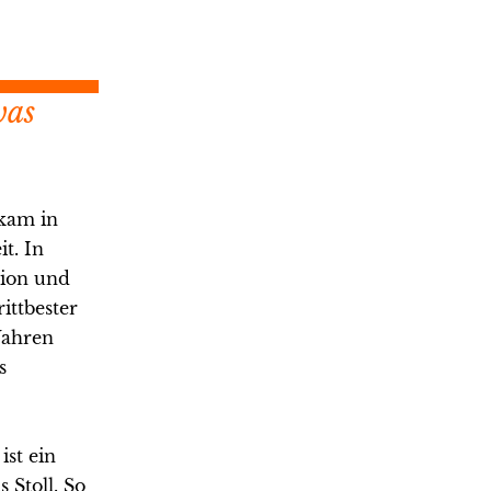
was
 kam in
t. In
tion und
ittbester
 Jahren
s
ist ein
 Stoll. So