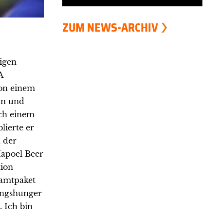
ZUM NEWS-ARCHIV
rigen
A
on einem
 an und
ach einem
lierte er
n der
Hapoel Beer
tion
samtpaket
lungshunger
. Ich bin