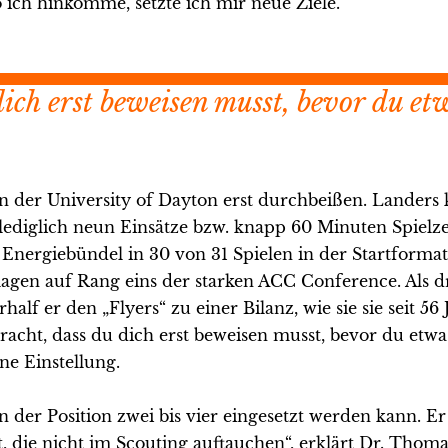
 ich hinkomme, setzte ich mir neue Ziele.“
ich erst beweisen musst, bevor du et
 der University of Dayton erst durchbeißen. Landers
ediglich neun Einsätze bzw. knapp 60 Minuten Spielzei
 Energiebündel in 30 von 31 Spielen in der Startforma
agen auf Rang eins der starken ACC Conference. Als dr
lf er den „Flyers“ zu einer Bilanz, wie sie sie seit 56
acht, dass du dich erst beweisen musst, bevor du etwa
ine Einstellung.
 der Position zwei bis vier eingesetzt werden kann. Er 
, die nicht im Scouting auftauchen“, erklärt Dr. Thomas