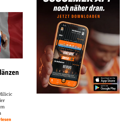
länzen
ilicic
der
 Im
m
rlesen