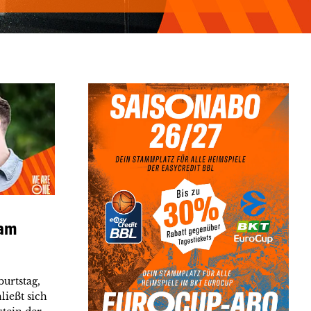
 am
urtstag,
ließt sich