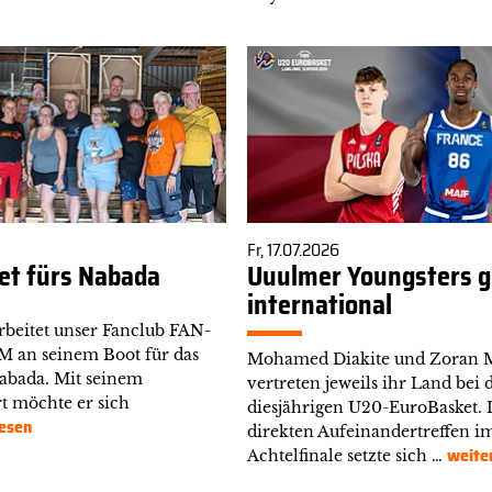
Fr, 17.07.2026
t fürs Nabada
Uuulmer Youngsters g
international
arbeitet unser Fanclub FAN-
an seinem Boot für das
Mohamed Diakite und Zoran M
Nabada. Mit seinem
vertreten jeweils ihr Land bei 
t möchte er sich
diesjährigen U20-EuroBasket.
esen
direkten Aufeinandertreffen i
weite
Achtelfinale setzte sich …