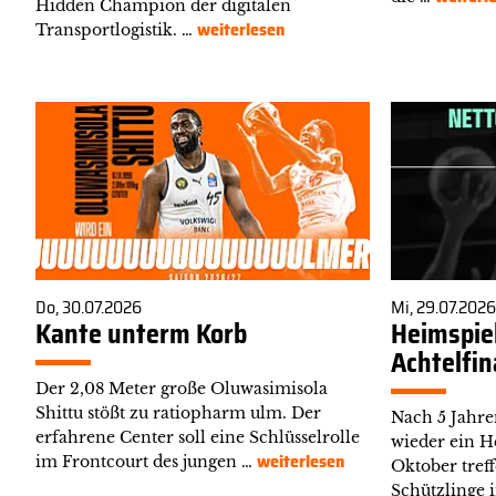
Hidden Champion der digitalen
weiterlesen
Transportlogistik. …
Do, 30.07.2026
Mi, 29.07.2026
Kante unterm Korb
Heimspiel
Achtelfin
Der 2,08 Meter große Oluwasimisola
Shittu stößt zu ratiopharm ulm. Der
Nach 5 Jahr
erfahrene Center soll eine Schlüsselrolle
wieder ein He
weiterlesen
im Frontcourt des jungen …
Oktober tref
Schützlinge 