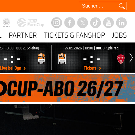
L
PARTNER
TICKETS & FANSHOP
JOBS
6 | 18:30 |
BBL
2. Spieltag
27.09.2026 | 18:00 |
BBL
3. Spieltag
- : -
- : -
Live bei Dyn
Tickets