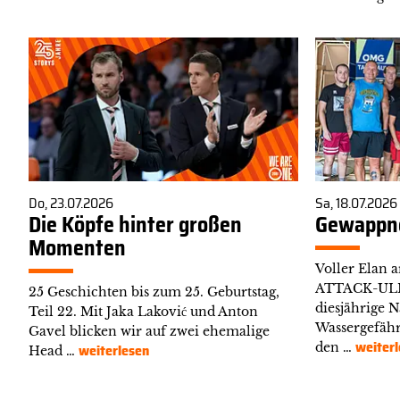
Do, 23.07.2026
Sa, 18.07.2026
Die Köpfe hinter großen
Gewappne
Momenten
Voller Elan 
ATTACK-ULM 
25 Geschichten bis zum 25. Geburtstag,
diesjährige 
Teil 22. Mit Jaka Laković und Anton
Wassergefähr
Gavel blicken wir auf zwei ehemalige
weiterl
weiterlesen
den …
Head …