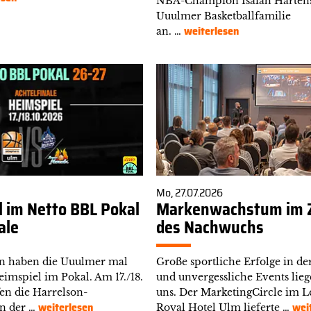
NBA-Champion Isaiah Hartens
Uuulmer Basketballfamilie
weiterlesen
an. …
Mo, 27.07.2026
 im Netto BBL Pokal
Markenwachstum im 
ale
des Nachwuchs
en haben die Uuulmer mal
Große sportliche Erfolge in de
imspiel im Pokal. Am 17./18.
und unvergessliche Events lieg
fen die Harrelson-
uns. Der MarketingCircle im 
weiterlesen
wei
in der …
Royal Hotel Ulm lieferte …