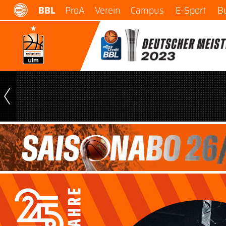
BBL
ProA
Verein
Campus
E-Sport
B