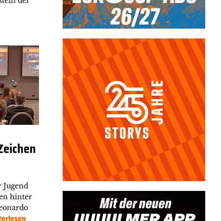
tein der
Zeichen
r Jugend
en hinter
Leonardo
terlesen