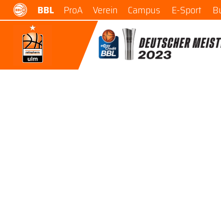
BBL
ProA
Verein
Campus
E-Sport
B