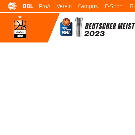
BBL
ProA
Verein
Campus
E-Sport
B