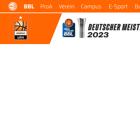
BBL
ProA
Verein
Campus
E-Sport
B