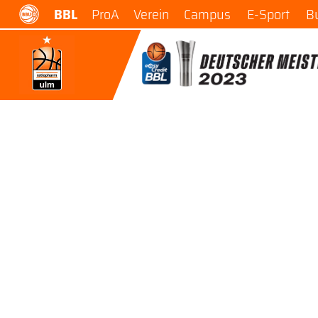
BBL
ProA
Verein
Campus
E-Sport
B