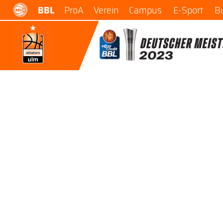
BBL
ProA
Verein
Campus
E-Sport
B