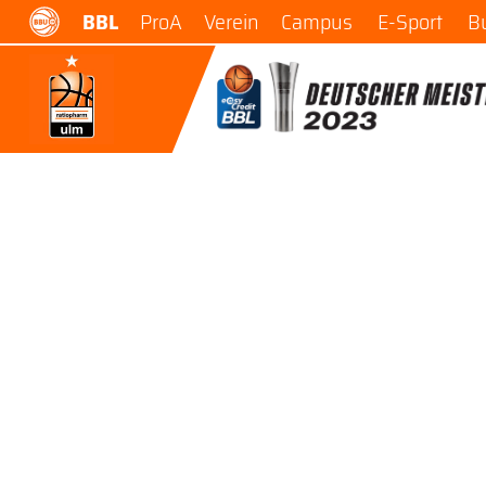
BBL
ProA
Verein
Campus
E-Sport
B