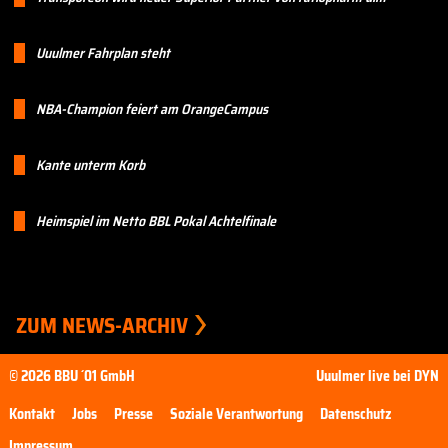
Uuulmer Fahrplan steht
NBA-Champion feiert am OrangeCampus
Kante unterm Korb
Heimspiel im Netto BBL Pokal Achtelfinale
ZUM NEWS-ARCHIV
© 2026 BBU ´01 GmbH
Uuulmer live bei DYN
Kontakt
Jobs
Presse
Soziale Verantwortung
Datenschutz
Impressum