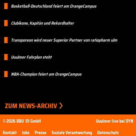
Basketball-Deutschland feiert am OrangeCampus
Clubikone, Kapitän und Rekordhalter
Transporeon wird neuer Superior Partner von ratiopharm ulm
Uuulmer Fahrplan steht
NBA-Champion feiert am OrangeCampus
ZUM NEWS-ARCHIV
© 2026 BBU ´01 GmbH
Uuulmer live bei DYN
Kontakt
Jobs
Presse
Soziale Verantwortung
Datenschutz