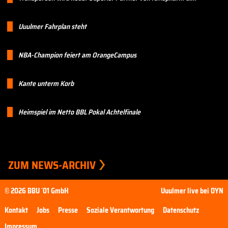
Uuulmer Fahrplan steht
NBA-Champion feiert am OrangeCampus
Kante unterm Korb
Heimspiel im Netto BBL Pokal Achtelfinale
ZUM NEWS-ARCHIV
© 2026 BBU ´01 GmbH
Uuulmer live bei DYN
Kontakt
Jobs
Presse
Soziale Verantwortung
Datenschutz
Impressum