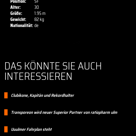
Position:
SF
Alter:
30
Größe:
1.95 m
Gewicht:
82 kg
Nationalität:
de
DAS KÖNNTE SIE AUCH
INTERESSIEREN
Clubikone, Kapitän und Rekordhalter
Transporeon wird neuer Superior Partner von ratiopharm ulm
Uuulmer Fahrplan steht